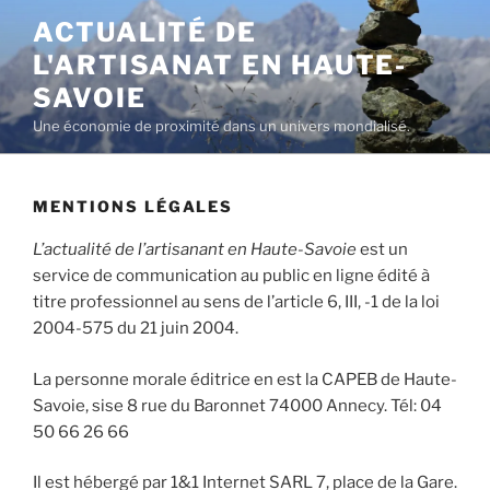
Aller
ACTUALITÉ DE
au
L'ARTISANAT EN HAUTE-
contenu
principal
SAVOIE
Une économie de proximité dans un univers mondialisé.
MENTIONS LÉGALES
L’actualité de l’artisanant en Haute-Savoie
est un
service de communication au public en ligne édité à
titre professionnel au sens de l’article 6, III, -1 de la loi
2004-575 du 21 juin 2004.
La personne morale éditrice en est la CAPEB de Haute-
Savoie, sise 8 rue du Baronnet 74000 Annecy. Tél: 04
50 66 26 66
Il est hébergé par 1&1 Internet SARL 7, place de la Gare.