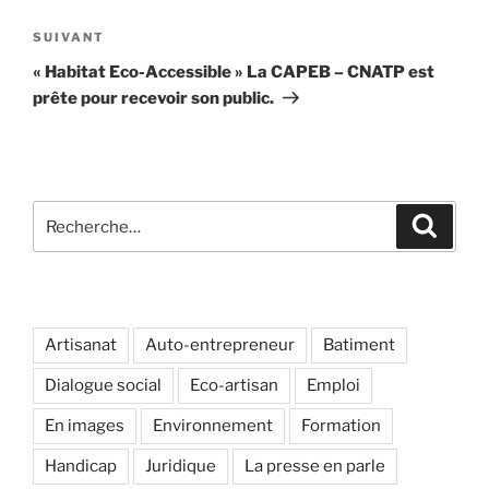
Article
SUIVANT
suivant
« Habitat Eco-Accessible » La CAPEB – CNATP est
prête pour recevoir son public.
Recherche
Recher
pour
:
Artisanat
Auto-entrepreneur
Batiment
Dialogue social
Eco-artisan
Emploi
En images
Environnement
Formation
Handicap
Juridique
La presse en parle