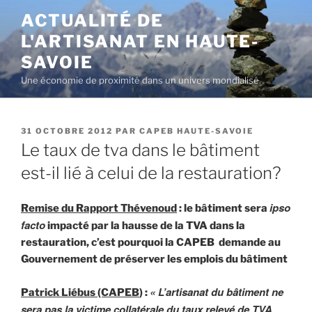
Aller
ACTUALITÉ DE
au
L'ARTISANAT EN HAUTE-
contenu
principal
SAVOIE
Une économie de proximité dans un univers mondialisé.
PUBLIÉ
31 OCTOBRE 2012
PAR
CAPEB HAUTE-SAVOIE
LE
Le taux de tva dans le bâtiment
est-il lié à celui de la restauration?
ipso
Remise du Rapport Thévenoud
: le bâtiment sera
facto
impacté par la hausse de la TVA dans la
restauration, c’est pourquoi la CAPEB demande au
Gouvernement de préserver les emplois du bâtiment
« L’artisanat du bâtiment ne
Patrick Liébus (CAPEB
) :
sera pas la victime collatérale du taux relevé de TVA