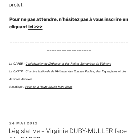
projet.
Pour ne pas attendre, n’hésitez pas à vous inscrire en
cliquant
ici >>>
________________________________________________
__________________
La CAPEB :
Confédération de l’Artisanat et des Petites Entreprises du Bâtiment
La CNATP :
Chambre Nationale de l’Artisanat des Travaux Publics, des Paysagistes et des
Activités Annexes
RochExpo :
Foire de la Haute-Savoie Mont-Blanc
PUBLIÉ
24 MAI 2012
LE
Législative – Virginie DUBY-MULLER face