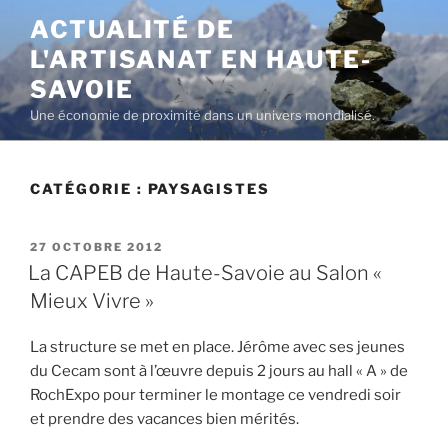
Aller
ACTUALITÉ DE
au
L'ARTISANAT EN HAUTE-
contenu
principal
SAVOIE
Une économie de proximité dans un univers mondialisé.
CATÉGORIE :
PAYSAGISTES
PUBLIÉ
27 OCTOBRE 2012
LE
La CAPEB de Haute-Savoie au Salon «
Mieux Vivre »
La structure se met en place. Jérôme avec ses jeunes
du Cecam sont à l’œuvre depuis 2 jours au hall « A » de
RochExpo pour terminer le montage ce vendredi soir
et prendre des vacances bien mérités.