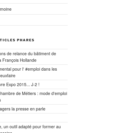
imoine
RTICLES PHARES
ions de relance du bâtiment de
à François Hollande
ental pour l' #emploi dans les
euxfaire
re Expo 2015... J-2 !
 Chambre de Métiers : mode d'emploi
s
agers la presse en parle
, un outil adapté pour former au