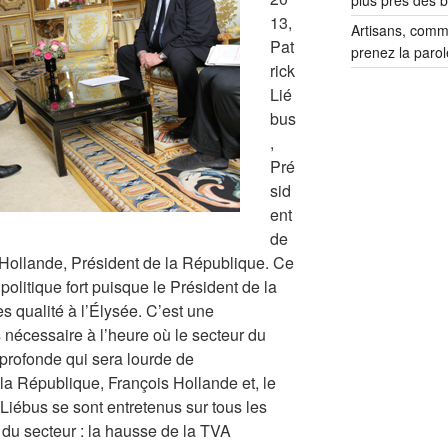
plus près des 
13,
Artisans, comm
Pat
prenez la parol
rick
Lié
bus
,
Pré
sid
ent
de
Hollande, Président de la République. Ce
politique fort puisque le Président de la
s qualité à l’Élysée. C’est une
nécessaire à l’heure où le secteur du
 profonde qui sera lourde de
a République, François Hollande et, le
Liébus se sont entretenus sur tous les
r du secteur : la hausse de la TVA