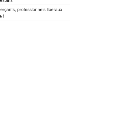
besoins
erçants, professionnels libéraux
e !