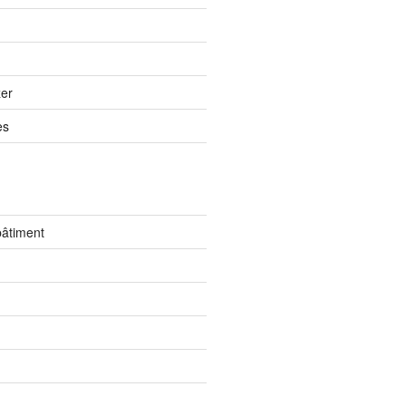
er
es
bâtiment