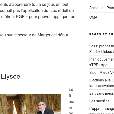
ents d’apprendre (qu’à ce jour, en tout
Artisan du Patr
cernait pas l’application du taux réduit de
n d’être « RGE » pour pouvoir appliquer un
CMA
lieu sur le secteur de Margencel début
PAGES ET A
Les 8 proposit
Patrick Liébus 
Plan gouvernem
#TPE : #peutmi
Salon Mieux Viv
’Elysée
Élections à la
#artisansvoton
Le
#artisans mess
5
Les sacrifiés
ma
rs
L'apprentissage
20