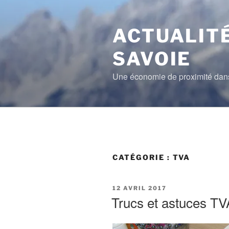
Aller
au
contenu
ACTUALITÉ
principal
SAVOIE
Une économie de proximité dans
CATÉGORIE :
TVA
PUBLIÉ
12 AVRIL 2017
LE
Trucs et astuces TV