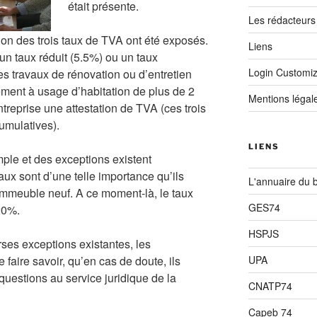
était présente.
Les rédacteurs
tion des trois taux de TVA ont été exposés.
Liens
 un taux réduit (5.5%) ou un taux
Login Customiz
les travaux de rénovation ou d’entretien
ement à usage d’habitation de plus de 2
Mentions légal
entreprise une attestation de TVA (ces trois
umulatives).
LIENS
mple et des exceptions existent
ux sont d’une telle importance qu’ils
L'annuaire du 
 immeuble neuf. A ce moment-là, le taux
GES74
20%.
HSPJS
rses exceptions existantes, les
UPA
faire savoir, qu’en cas de doute, ils
 questions au service juridique de la
CNATP74
Capeb 74