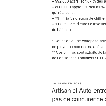
– 992 000 actifs, soit 67 % des a
– et 80 000 apprentis, soit 81 %
qui réalisent :
– 79 milliards d’euros de chiffre
– 1,63 milliard d’euros d’invest
du bâtiment
* Définition d’une entreprise arti
employer ou non des salariés et q
** Ces chiffres sont extraits de l
de l’artisanat du bâtiment 2011 
PUBLIÉ
30 JANVIER 2013
LE
Artisan et Auto-entr
pas de concurence d