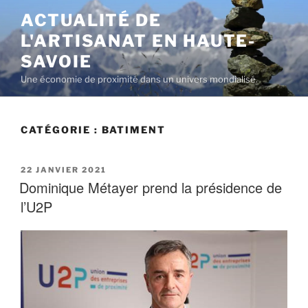
Aller
ACTUALITÉ DE
au
L'ARTISANAT EN HAUTE-
contenu
principal
SAVOIE
Une économie de proximité dans un univers mondialisé.
CATÉGORIE :
BATIMENT
PUBLIÉ
22 JANVIER 2021
LE
Dominique Métayer prend la présidence de
l’U2P