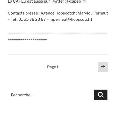
La CAPEB est aussi sur Twitter : @capeb_fr
Contacts presse : Agence Hopscotch : Marylou Pernaut
– Tél : 01 55 78 23 87 – mpernaut@hopscotch.fr
________________________________________________
___________________
Pagination
Page
Page
1
des
suiv
publications
Recherche
Recher
pour
: