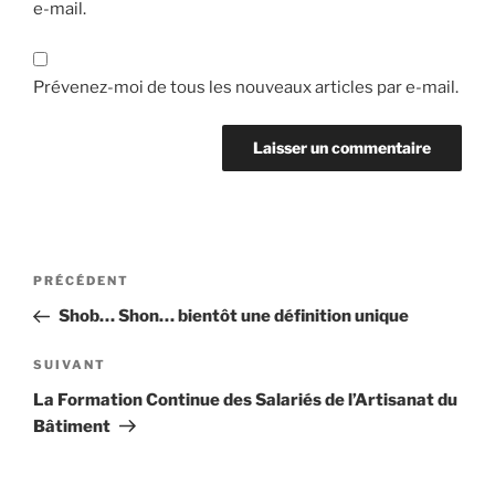
e-mail.
Prévenez-moi de tous les nouveaux articles par e-mail.
Navigation
Article
PRÉCÉDENT
de
précédent
Shob… Shon… bientôt une définition unique
l’article
Article
SUIVANT
suivant
La Formation Continue des Salariés de l’Artisanat du
Bâtiment