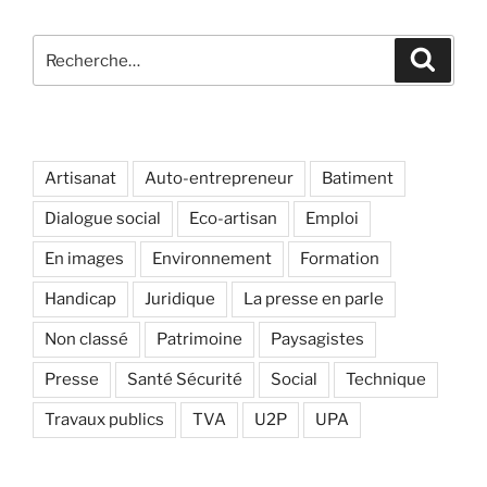
Recherche
Recher
pour
:
Artisanat
Auto-entrepreneur
Batiment
Dialogue social
Eco-artisan
Emploi
En images
Environnement
Formation
Handicap
Juridique
La presse en parle
Non classé
Patrimoine
Paysagistes
Presse
Santé Sécurité
Social
Technique
Travaux publics
TVA
U2P
UPA