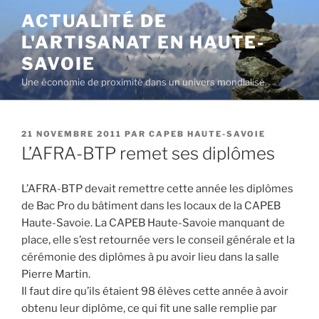
Aller
ACTUALITÉ DE
au
L'ARTISANAT EN HAUTE-
contenu
principal
SAVOIE
Une économie de proximité dans un univers mondialisé.
PUBLIÉ
21 NOVEMBRE 2011
PAR
CAPEB HAUTE-SAVOIE
LE
L’AFRA-BTP remet ses diplômes
L’AFRA-BTP devait remettre cette année les diplômes
de Bac Pro du bâtiment dans les locaux de la CAPEB
Haute-Savoie. La CAPEB Haute-Savoie manquant de
place, elle s’est retournée vers le conseil générale et la
cérémonie des diplômes à pu avoir lieu dans la salle
Pierre Martin.
Il faut dire qu’ils étaient 98 élèves cette année à avoir
obtenu leur diplôme, ce qui fit une salle remplie par