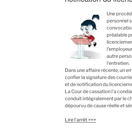
Une procéd
personnel s
convocation
préalable p
licenciemen
l’employeur
autre person
l’entretien.
Dans une affaire récente, un em
confier la signature des courri
et de notification du licencie
La Cour de cassation l’a conda
conduit intégralement par le ch
dépourvu de cause réelle et sér
Lire l’arrêt >>>