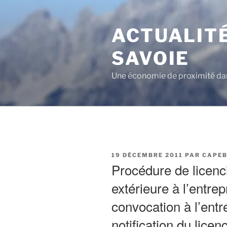
Aller
au
ACTUALITÉ
contenu
principal
SAVOIE
Une économie de proximité dan
PUBLIÉ
19 DÉCEMBRE 2011
PAR
CAPEB
LE
Procédure de licen
extérieure à l’entre
convocation à l’entre
notification du lice