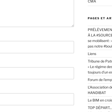
CMA
PAGES ET A
PRÉLÈVEMENT
À LA #SOURCE -
se mobilisent : 
pas notre #boulo
Liens
Tribune de Patr
« Le régime de
toujours d’un e
Forum de l'em
L'Association d
HANDIBAT
Le BIM en croi
TOP DÉPART... 