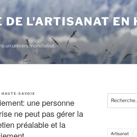
 DE L'ARTISANAT EN
s un univers mondialisé.
 HAUTE-SAVOIE
Recherche
ciement: une personne
pour
:
prise ne peut pas gérer la
tien préalable et la
nciement
Artisanat