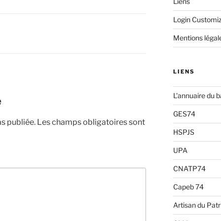
Liens
Login Customi
Mentions légal
LIENS
L'annuaire du 
e
GES74
s publiée.
Les champs obligatoires sont
HSPJS
UPA
CNATP74
Capeb 74
Artisan du Pat