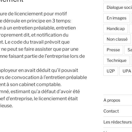
Dialogue soci
ure de licenciement pour motif
En images
e déroule en principe en 3 temps:
 à un entretien préalable, entretien
Handicap
roprement dit, et notification du
Non classé
t. Le code du travail prévoit que
 ne peut se faire assister que par une
Presse
Sa
ne faisant partie de l’entreprise lors de
Technique
ployeur en avait déduit qu’il pouvait
U2P
UPA
ers de convocation à l’entretien préalable
ment à son cabinet comptable.
mné, estimant qu’a défaut d’avoir été
ef d’entreprise, le licenciement était
A propos
ieuse.
Contact
Les rédacteurs