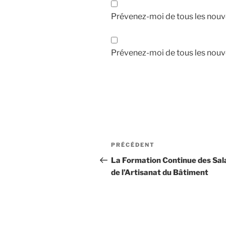
Prévenez-moi de tous les nouv
Prévenez-moi de tous les nouve
Navigation
Article
PRÉCÉDENT
de
précédent
La Formation Continue des Sal
l’article
de l’Artisanat du Bâtiment