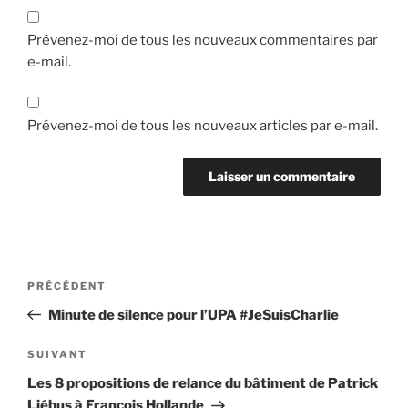
Prévenez-moi de tous les nouveaux commentaires par
e-mail.
Prévenez-moi de tous les nouveaux articles par e-mail.
Navigation
Article
PRÉCÉDENT
de
précédent
Minute de silence pour l’UPA #JeSuisCharlie
l’article
Article
SUIVANT
suivant
Les 8 propositions de relance du bâtiment de Patrick
Liébus à François Hollande