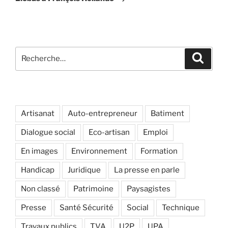
Recherche
Recher
pour
:
Artisanat
Auto-entrepreneur
Batiment
Dialogue social
Eco-artisan
Emploi
En images
Environnement
Formation
Handicap
Juridique
La presse en parle
Non classé
Patrimoine
Paysagistes
Presse
Santé Sécurité
Social
Technique
Travaux publics
TVA
U2P
UPA