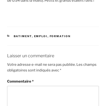
de 0:54 dans la vidéo). Petits et grands étaient ravis !
CATÉGORIES
BATIMENT
,
EMPLOI
,
FORMATION
Laisser un commentaire
Votre adresse e-mail ne sera pas publiée.
Les champs
obligatoires sont indiqués avec
*
Commentaire
*