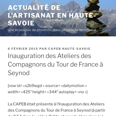
Aller
ACTUALITÉ DE
au
L'ARTISANAT EN HAUTE-
contenu
principal
SAVOIE
Une économie de proximité dans un univers mondialisé.
PUBLIÉ
6 FÉVRIER 2015
PAR
CAPEB HAUTE-SAVOIE
LE
Inauguration des Ateliers des
Compagnons du Tour de France à
Seynod
[vsw id= »x2b9wgd » source= »dailymotion »
width= »425″ height= »344″ autoplay= »no »]
La CAPEB était présente à l’Inauguration des Ateliers
des Compagnons du Tour de France à Seynod (à partir