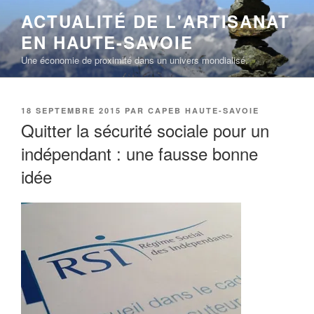
Aller
ACTUALITÉ DE L'ARTISANAT
au
EN HAUTE-SAVOIE
contenu
principal
Une économie de proximité dans un univers mondialisé.
PUBLIÉ
18 SEPTEMBRE 2015
PAR
CAPEB HAUTE-SAVOIE
LE
Quitter la sécurité sociale pour un
indépendant : une fausse bonne
idée