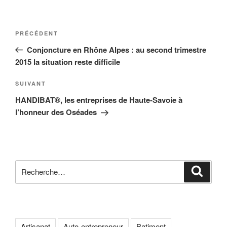
Navigation
Article
PRÉCÉDENT
de
précédent
Conjoncture en Rhône Alpes : au second trimestre
l’article
2015 la situation reste difficile
Article
SUIVANT
suivant
HANDIBAT®, les entreprises de Haute-Savoie à
l’honneur des Oséades
Recherche
Reche
pour
:
Artisanat
Auto-entrepreneur
Batiment