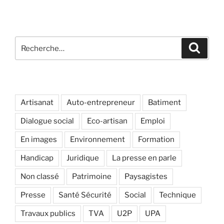
Recherche
Recher
pour
:
Artisanat
Auto-entrepreneur
Batiment
Dialogue social
Eco-artisan
Emploi
En images
Environnement
Formation
Handicap
Juridique
La presse en parle
Non classé
Patrimoine
Paysagistes
Presse
Santé Sécurité
Social
Technique
Travaux publics
TVA
U2P
UPA