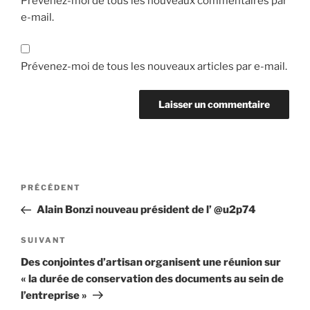
Prévenez-moi de tous les nouveaux commentaires par
e-mail.
Prévenez-moi de tous les nouveaux articles par e-mail.
Navigation
Article
PRÉCÉDENT
de
précédent
Alain Bonzi nouveau président de l’ @u2p74
l’article
Article
SUIVANT
suivant
Des conjointes d’artisan organisent une réunion sur
« la durée de conservation des documents au sein de
l’entreprise »