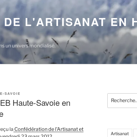
 DE L'ARTISANAT EN 
s un univers mondialisé.
E-SAVOIE
Recherche
APEB Haute-Savoie en
pour
:
e
reçu la
Confédération de l’Artisanat et
Artisanat
 vendredi 23 mars 2012