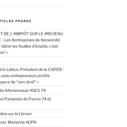
TICLES PHARES
 DE L’ #IMPÔT SUR LE #REVENU
 Les #entreprises de #proximité
« Gérer les feuilles d’impôts, c’est
t ! »
ick Liébus, Président de la CAPEB :
s auto-entrepreneurs profite
space de "non-droit" »
ploi #Annemasse #GES 74
es Paralysés de France 74 et
sière sur le Léman
avec Marianne #UPA