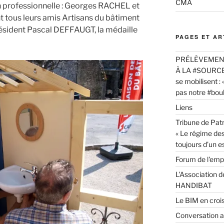
CMA
n professionnelle : Georges RACHEL et
 tous leurs amis Artisans du bâtiment
résident Pascal DEFFAUGT, la médaille
PAGES ET AR
PRÉLÈVEMENT
À LA #SOURCE -
se mobilisent : 
pas notre #boulo
Liens
Tribune de Patr
« Le régime de
toujours d’un e
Forum de l'em
L'Association d
HANDIBAT
Le BIM en croi
Conversation 