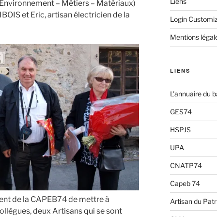
Liens
 Environnement – Métiers – Matériaux)
IS et Eric, artisan électricien de la
Login Customi
Mentions légal
LIENS
L'annuaire du 
GES74
HSPJS
UPA
CNATP74
Capeb 74
ident de la CAPEB74 de mettre à
Artisan du Pat
ollègues, deux Artisans qui se sont