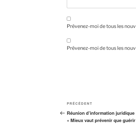
Prévenez-moi de tous les nouv
Prévenez-moi de tous les nouve
Navigation
Article
PRÉCÉDENT
de
précédent
Réunion d’information juridique 
« Mieux vaut prévenir que guérir
l’article