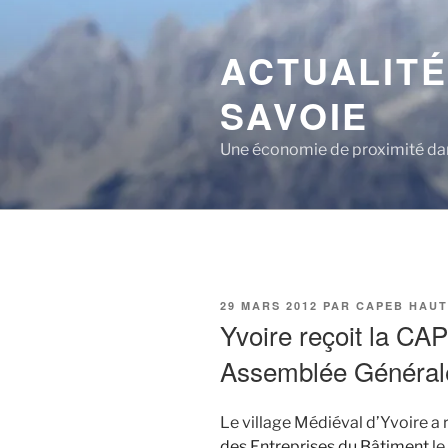
Aller
au
ACTUALITÉ
contenu
principal
SAVOIE
Une économie de proximité dan
PUBLIÉ
29 MARS 2012
PAR
CAPEB HAUT
LE
Yvoire reçoit la C
Assemblée Général
Le village Médiéval d’Yvoire a 
des Entreprises du Bâtiment
le