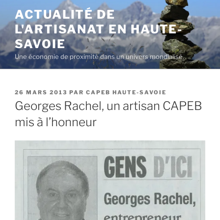
Aller
ACTUALITÉ DE
au
L'ARTISANAT EN HAUTE-
contenu
principal
SAVOIE
Une économie de proximité dans un univers mondialisé.
PUBLIÉ
26 MARS 2013
PAR
CAPEB HAUTE-SAVOIE
LE
Georges Rachel, un artisan CAPEB
mis à l’honneur