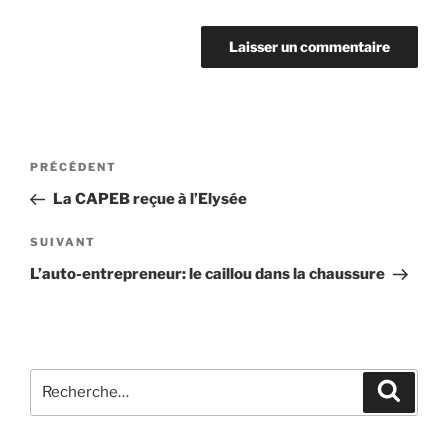
Navigation
Article
PRÉCÉDENT
de
précédent
La CAPEB reçue à l’Elysée
l’article
Article
SUIVANT
suivant
L’auto-entrepreneur: le caillou dans la chaussure
Recherche
Recher
pour
: