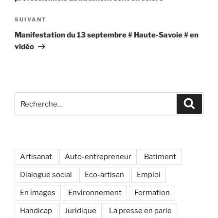
Article
SUIVANT
suivant
Manifestation du 13 septembre # Haute-Savoie # en
vidéo
Recherche
Recher
pour
:
Artisanat
Auto-entrepreneur
Batiment
Dialogue social
Eco-artisan
Emploi
En images
Environnement
Formation
Handicap
Juridique
La presse en parle