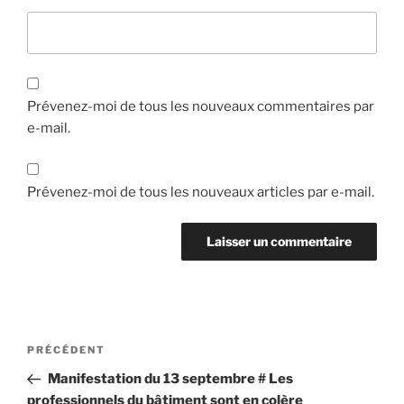
Prévenez-moi de tous les nouveaux commentaires par
e-mail.
Prévenez-moi de tous les nouveaux articles par e-mail.
Navigation
Article
PRÉCÉDENT
de
précédent
Manifestation du 13 septembre # Les
l’article
professionnels du bâtiment sont en colère