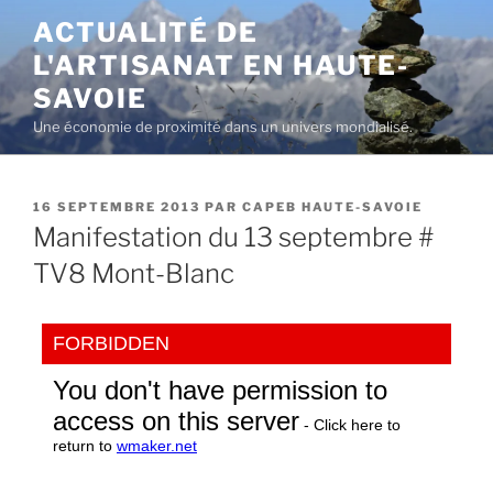
Aller
ACTUALITÉ DE
au
L'ARTISANAT EN HAUTE-
contenu
principal
SAVOIE
Une économie de proximité dans un univers mondialisé.
PUBLIÉ
16 SEPTEMBRE 2013
PAR
CAPEB HAUTE-SAVOIE
LE
Manifestation du 13 septembre #
TV8 Mont-Blanc