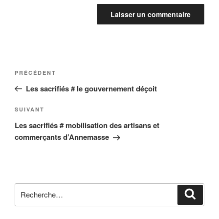
Navigation
Article
PRÉCÉDENT
de
précédent
Les sacrifiés # le gouvernement déçoit
l’article
Article
SUIVANT
suivant
Les sacrifiés # mobilisation des artisans et
commerçants d’Annemasse
Recherche
Reche
pour
: