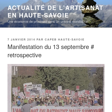
Aller
ACTUALITÉ DE L'ARTISANAT
au
EN HAUTE-SAVOIE
contenu
principal
Une économie de proximité dans un univers mondialisé.
PUBLIÉ
7 JANVIER 2014
PAR
CAPEB HAUTE-SAVOIE
LE
Manifestation du 13 septembre #
retrospective