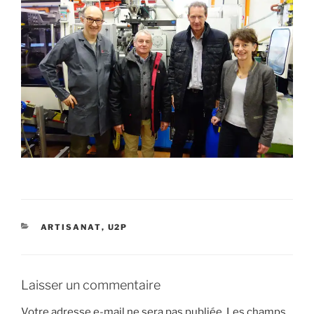
CATÉGORIES
ARTISANAT
,
U2P
Laisser un commentaire
Votre adresse e-mail ne sera pas publiée.
Les champs