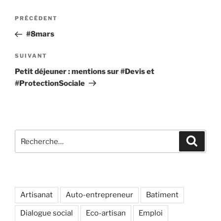
Navigation
Article
PRÉCÉDENT
de
précédent
#8mars
l’article
Article
SUIVANT
suivant
Petit déjeuner : mentions sur #Devis et
#ProtectionSociale
Recherche
Recher
pour
:
Artisanat
Auto-entrepreneur
Batiment
Dialogue social
Eco-artisan
Emploi